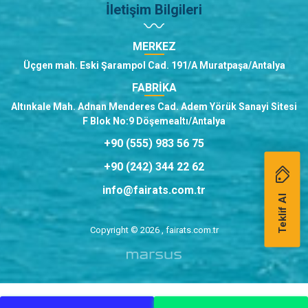
İletişim Bilgileri
MERKEZ
Üçgen mah. Eski Şarampol Cad. 191/A Muratpaşa/Antalya
FABRİKA
Altınkale Mah. Adnan Menderes Cad. Adem Yörük Sanayi Sitesi
F Blok No:9 Döşemealtı/Antalya
+90 (555) 983 56 75
+90 (242) 344 22 62
info@fairats.com.tr
Teklif Al
Copyright © 2026 , fairats.com.tr