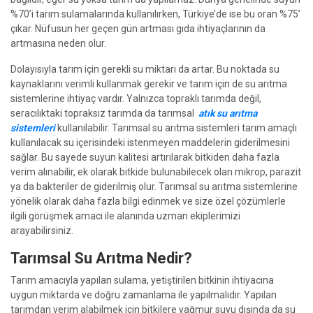
%70’i tarım sulamalarında kullanılırken, Türkiye’de ise bu oran %75’
çıkar. Nüfusun her geçen gün artması gıda ihtiyaçlarının da
artmasına neden olur.
Dolayısıyla tarım için gerekli su miktarı da artar. Bu noktada su
kaynaklarını verimli kullanmak gerekir ve tarım için de su arıtma
sistemlerine ihtiyaç vardır. Yalnızca topraklı tarımda değil,
seracılıktaki topraksız tarımda da tarımsal
atık su arıtma
sistemleri
kullanılabilir. Tarımsal su arıtma sistemleri tarım amaçlı
kullanılacak su içerisindeki istenmeyen maddelerin giderilmesini
sağlar. Bu sayede suyun kalitesi artırılarak bitkiden daha fazla
verim alınabilir, ek olarak bitkide bulunabilecek olan mikrop, parazit
ya da bakteriler de giderilmiş olur. Tarımsal su arıtma sistemlerine
yönelik olarak daha fazla bilgi edinmek ve size özel çözümlerle
ilgili görüşmek amacı ile alanında uzman ekiplerimizi
arayabilirsiniz.
Tarımsal Su Arıtma Nedir?
Tarım amacıyla yapılan sulama, yetiştirilen bitkinin ihtiyacına
uygun miktarda ve doğru zamanlama ile yapılmalıdır. Yapılan
tarımdan verim alabilmek için bitkilere yağmur suyu dışında da su