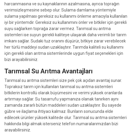
harcanmasına ve su kaynaklarının azalmasına, ayrıca toprağın
verimsizleşmesine sebep olur. Sulama damlama yöntemiyle
sulama yapılması gereksiz su kullanımı önleme amacıyla kullanılan
iyi bir yöntemdir. Gereksiz su kullanımını önler ve bitkiler için gerekli
suyu sağlarken toprağa zarar vermez. Tarımsal su arıtma
sistemleri ise suyun gerekli kaliteye ulaşarak daha verimli bir tarım
imkanı sağlar. Sudaki tuz oranını düşürür, bitkiye zarar verebilecek
her türlü maddeyi sudan uzaklaştırır. Tarımda kaliteli su kullanımı
için gerekli olan arıtma sistemlerinde uygun fiyat seçenekleri için
bizi arayabilirsiniz.
Tarımsal Su Arıtma Avantajları
Tarımsal su arıtma sistemleri size pek çok açıdan avantaj sunar.
Topraksız tarım için kullanılan tarımsal su arıtma sistemleri
bitkilerin kontrollü olarak büyümesini ve verimi yüksek oranlarda
artırmayı sağlar. Su tasarrufu yapmanıza olanak tanırken aynı
zamanda zararlı bütün maddeleri sudan uzaklaştırır. Bu sayede
gübre ve ilaçlama ihtiyacı kalmaz. Bunların sonucunda elde
edilecek ürünler yüksek kalitede olur. Tarımsal su arıtma sistemleri
hakkında bilgi almak isterseniz telefon numaralarımızdan bizi
arayabilirsiniz.