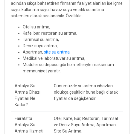
adından sıkça bahsettiren firmanın faaliyet alanları ise içme
suyu, kullanma suyu, havuz suyu ve atık su arıtma
sistemleri olarak sıralanabilir. Özellikle;
Otel su arıtma,
Kafe, bar, restoran su arıtma,
Tarımsal su arıtma,
Deniz suyu arıtma,
Apartman,
site su arıtma
Medikal ve laboratuvar su arıtma,
Modüler su deposu gibi hizmetleriyle maksimum
memnuniyet yaratır.
Antalya Su
Günümüzde su arıtma cihazları
Arıtma Cihazı
oldukça çeşitlidir buna bağlı olarak
Fiyatları Ne
fiyatlar da değişkendir.
Kadar?
Fairats’ta
Otel, Kafe, Bar, Restoran, Tarımsal
Antalya Su
ve Deniz Suyu Arıtma, Apartman,
Arıtma Hizmeti
Site Su Arıtma.