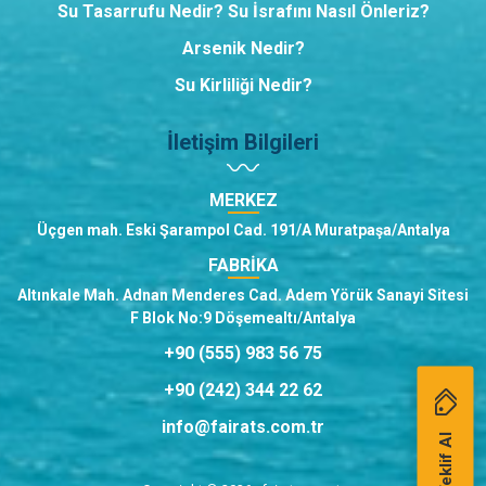
Su Tasarrufu Nedir? Su İsrafını Nasıl Önleriz?
Arsenik Nedir?
Su Kirliliği Nedir?
İletişim Bilgileri
MERKEZ
Üçgen mah. Eski Şarampol Cad. 191/A Muratpaşa/Antalya
FABRİKA
Altınkale Mah. Adnan Menderes Cad. Adem Yörük Sanayi Sitesi
F Blok No:9 Döşemealtı/Antalya
+90 (555) 983 56 75
+90 (242) 344 22 62
info@fairats.com.tr
Teklif Al