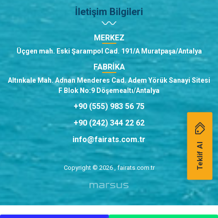
İletişim Bilgileri
MERKEZ
Üçgen mah. Eski Şarampol Cad. 191/A Muratpaşa/Antalya
FABRİKA
Altınkale Mah. Adnan Menderes Cad. Adem Yörük Sanayi Sitesi
F Blok No:9 Döşemealtı/Antalya
+90 (555) 983 56 75
+90 (242) 344 22 62
info@fairats.com.tr
Teklif Al
Copyright © 2026 , fairats.com.tr