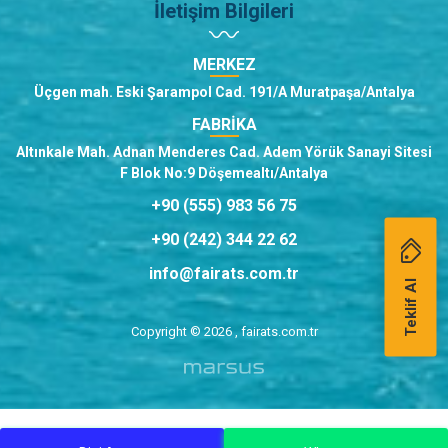
İletişim Bilgileri
MERKEZ
Üçgen mah. Eski Şarampol Cad. 191/A Muratpaşa/Antalya
FABRİKA
Altınkale Mah. Adnan Menderes Cad. Adem Yörük Sanayi Sitesi
F Blok No:9 Döşemealtı/Antalya
+90 (555) 983 56 75
+90 (242) 344 22 62
info@fairats.com.tr
Teklif Al
Copyright © 2026 , fairats.com.tr