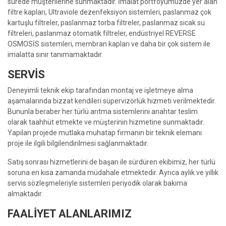
sürede müşterilerine sunmaktadır. İmalat portföyümüzde yer alan
filtre kapları, Ultraviole dezenfeksiyon sistemleri, paslanmaz çok
kartuşlu filtreler, paslanmaz torba filtreler, paslanmaz sıcak su
filtreleri, paslanmaz otomatik filtreler, endüstriyel REVERSE
OSMOSİS sistemleri, membran kapları ve daha bir çok sistem ile
imalatta sınır tanımamaktadır.
SERVİS
Deneyimli teknik ekip tarafından montaj ve işletmeye alma
aşamalarında bizzat kendileri süpervizörlük hizmeti verilmektedir.
Bununla beraber her türlü arıtma sistemlerini anahtar teslim
olarak taahhüt etmekte ve müşterinin hizmetine sunmaktadır.
Yapılan projede mutlaka muhatap firmanın bir teknik elemanı
proje ile ilgili bilgilendirilmesi sağlanmaktadır.
Satış sonrası hizmetlerini de başarı ile sürdüren ekibimiz, her türlü
soruna en kısa zamanda müdahale etmektedir. Ayrıca aylık ve yıllık
servis sözleşmeleriyle sistemleri periyodik olarak bakıma
almaktadır.
FAALİYET ALANLARIMIZ