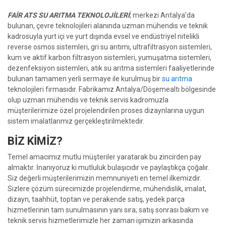
FAİR ATS SU ARITMA TEKNOLOJİLERİ
; merkezi Antalya’da
bulunan, çevre teknolojileri alanında uzman mühendis ve teknik
kadrosuyla yurt içi ve yurt dışında evsel ve endüstriyel nitelikli
reverse osmos sistemleri, gri su arıtımı, ultrafiltrasyon sistemleri,
kum ve aktif karbon filtrasyon sistemleri, yumuşatma sistemleri,
dezenfeksiyon sistemleri, atık su arıtma sistemleri faaliyetlerinde
bulunan tamamen yerli sermaye ile kurulmuş bir
su arıtma
teknolojileri firmasıdır. Fabrikamız Antalya/Döşemealtı bölgesinde
olup uzman mühendis ve teknik servis kadromuzla
müşterilerimize özel projelendirilen proses dizaynlarına uygun
sistem imalatlarımız gerçekleştirilmektedir.
BİZ KİMİZ?
Temel amacımız mutlu müşteriler yaratarak bu zincirden pay
almaktır. İnanıyoruz ki mutluluk bulaşıcıdır ve paylaştıkça çoğalır.
Siz değerli müşterilerimizin memnuniyeti en temel ilkemizdir.
Sizlere çözüm sürecimizde projelendirme, mühendislik, imalat,
dizayn, taahhüt, toptan ve perakende satış, yedek parça
hizmetlerinin tam sunulmasının yanı sıra; satış sonrası bakım ve
teknik servis hizmetlerimizle her zaman işimizin arkasında