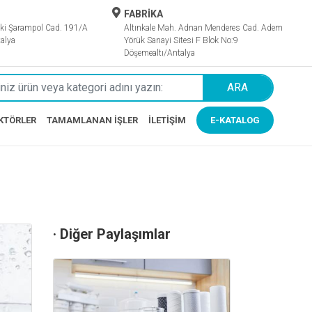
FABRİKA
ki Şarampol Cad. 191/A
Altınkale Mah. Adnan Menderes Cad. Adem
alya
Yörük Sanayi Sitesi F Blok No:9
Döşemealtı/Antalya
ARA
KTÖRLER
TAMAMLANAN İŞLER
İLETIŞIM
E-KATALOG
· Diğer Paylaşımlar