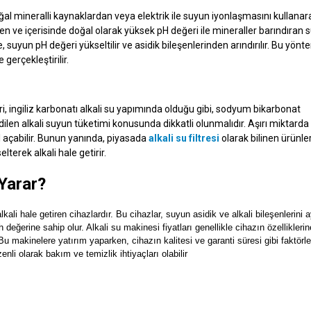
doğal mineralli kaynaklardan veya elektrik ile suyun iyonlaşmasını kullanar
en ve içerisinde doğal olarak yüksek pH değeri ile mineraller barındıran 
, suyun pH değeri yükseltilir ve asidik bileşenlerinden arındırılır. Bu yönt
 gerçekleştirilir.
ri, ingiliz karbonatı alkali su yapımında olduğu gibi, sodyum bikarbonat
len alkali suyun tüketimi konusunda dikkatli olunmalıdır. Aşırı miktarda
 açabilir. Bunun yanında, piyasada
alkali su filtresi
olarak bilinen ürünle
lterek alkali hale getirir.
 Yarar?
kali hale getiren cihazlardır. Bu cihazlar, suyun asidik ve alkali bileşenlerini ay
eğerine sahip olur. Alkali su makinesi fiyatları genellikle cihazın özelliklerin
u makinelere yatırım yaparken, cihazın kalitesi ve garanti süresi gibi faktörle
nli olarak bakım ve temizlik ihtiyaçları olabilir