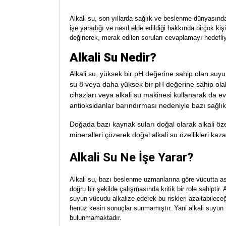
Alkali su, son yıllarda sağlık ve beslenme dünyasınd
işe yaradığı ve nasıl elde edildiği hakkında birçok kiş
değinerek, merak edilen soruları cevaplamayı hedefli
Alkali Su Nedir?
Alkali su, yüksek bir pH değerine sahip olan suyu
su 8 veya daha yüksek bir pH değerine sahip olabil
cihazları veya alkali su makinesi kullanarak da evd
antioksidanlar barındırması nedeniyle bazı sağlık
Doğada bazı kaynak suları doğal olarak alkali özell
mineralleri çözerek doğal alkali su özellikleri kaz
Alkali Su Ne İşe Yarar?
Alkali su, bazı beslenme uzmanlarına göre vücutta asi
doğru bir şekilde çalışmasında kritik bir role sahiptir. 
suyun vücudu alkalize ederek bu riskleri azaltabilece
henüz kesin sonuçlar sunmamıştır. Yani alkali suyun ta
bulunmamaktadır.