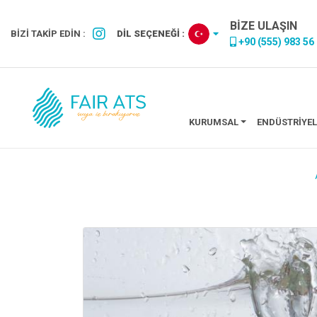
BİZE ULAŞIN
BİZİ TAKİP EDİN :
DİL SEÇENEĞİ :
+90 (555) 983 56
KURUMSAL
ENDÜSTRIYEL