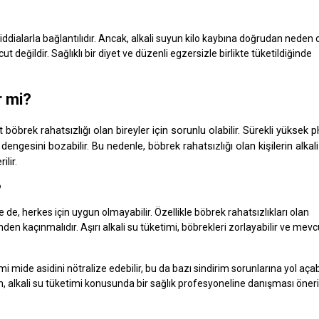
 iddialarla bağlantılıdır. Ancak, alkali suyun kilo kaybına doğrudan neden 
 değildir. Sağlıklı bir diyet ve düzenli egzersizle birlikte tüketildiğinde
r mi?
 böbrek rahatsızlığı olan bireyler için sorunlu olabilir. Sürekli yüksek 
engesini bozabilir. Bu nedenle, böbrek rahatsızlığı olan kişilerin alkal
lir.
?
lse de, herkes için uygun olmayabilir. Özellikle böbrek rahatsızlıkları olan
nden kaçınmalıdır. Aşırı alkali su tüketimi, böbrekleri zorlayabilir ve mevc
 mide asidini nötralize edebilir, bu da bazı sindirim sorunlarına yol açabi
in, alkali su tüketimi konusunda bir sağlık profesyoneline danışması öneril