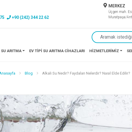
MERKEZ
Üçgen mah. Es
 75
+90 (242) 344 22 62
Muratpaşa/Ant
 SU ARITMA
EV TIPI SU ARITMA CIHAZLARI
HIZMETLERIMIZ
SE
Anasayfa
Blog
Alkali Su Nedir? Faydaları Nelerdir? Nasıl Elde Edilir?