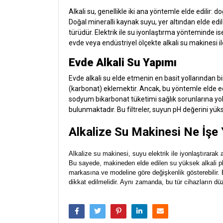
Alkali su, genellikle iki ana yöntemle elde edilir: 
Doğal mineralli kaynak suyu, yer altından elde edil
türüdür. Elektrik ile su iyonlaştırma yönteminde ise
evde veya endüstriyel ölçekte alkali su makinesi ile
Evde Alkali Su Yapımı
Evde alkali su elde etmenin en basit yollarından bi
(karbonat) eklemektir. Ancak, bu yöntemle elde edi
sodyum bikarbonat tüketimi sağlık sorunlarına yol
bulunmaktadır. Bu filtreler, suyun pH değerini yükse
Alkalize Su Makinesi Ne İşe
Alkalize su makinesi, suyu elektrik ile iyonlaştırarak al
Bu sayede, makineden elde edilen su yüksek alkali ph d
markasına ve modeline göre değişkenlik gösterebilir. B
dikkat edilmelidir. Aynı zamanda, bu tür cihazların düze