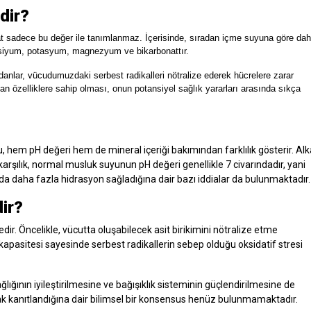
rdir?
kat sadece bu değer ile tanımlanmaz. İçerisinde, sıradan içme suyuna göre da
 kalsiyum, potasyum, magnezyum ve bikarbonattır.
sidanlar, vücudumuzdaki serbest radikalleri nötralize ederek hücrelere zarar
an özelliklere sahip olması, onun potansiyel sağlık yararları arasında sıkça
su, hem pH değeri hem de mineral içeriği bakımından farklılık gösterir. Alk
karşılık, normal musluk suyunun pH değeri genellikle 7 civarındadır, yani
cuda daha fazla hidrasyon sağladığına dair bazı iddialar da bulunmaktadır.
dir?
ektedir. Öncelikle, vücutta oluşabilecek asit birikimini nötralize etme
 kapasitesi sayesinde serbest radikallerin sebep olduğu oksidatif stresi
 sağlığının iyileştirilmesine ve bağışıklık sisteminin güçlendirilmesine de
rak kanıtlandığına dair bilimsel bir konsensus henüz bulunmamaktadır.