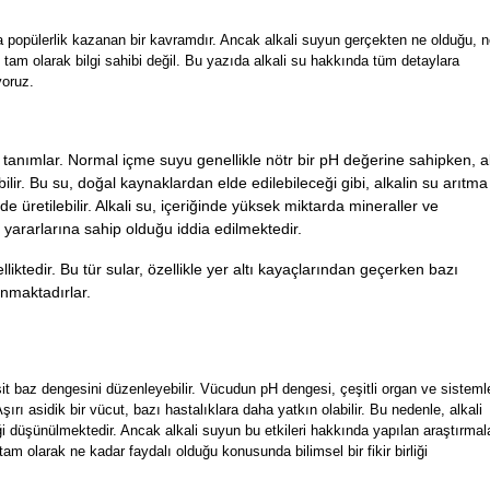
a popülerlik kazanan bir kavramdır. Ancak alkali suyun gerçekten ne olduğu, 
i tam olarak bilgi sahibi değil. Bu yazıda alkali su hakkında tüm detaylara
yoruz.
 tanımlar. Normal içme suyu genellikle nötr bir pH değerine sahipken, al
ir. Bu su, doğal kaynaklardan elde edilebileceği gibi, alkalin su arıtma
e üretilebilir. Alkali su, içeriğinde yüksek miktarda mineraller ve
 yararlarına sahip olduğu iddia edilmektedir.
iktedir. Bu tür sular, özellikle yer altı kayaçlarından geçerken bazı
anmaktadırlar.
t baz dengesini düzenleyebilir. Vücudun pH dengesi, çeşitli organ ve sisteml
Aşırı asidik bir vücut, bazı hastalıklara daha yatkın olabilir. Bu nedenle, alkali
ği düşünülmektedir. Ancak alkali suyun bu etkileri hakkında yapılan araştırmal
m olarak ne kadar faydalı olduğu konusunda bilimsel bir fikir birliği