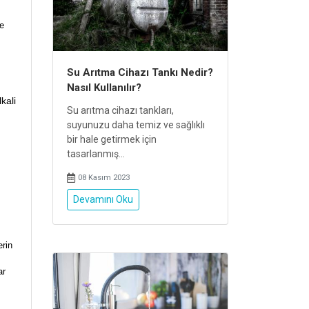
ne
Su Arıtma Cihazı Tankı Nedir?
Nasıl Kullanılır?
kali
Su arıtma cihazı tankları,
suyunuzu daha temiz ve sağlıklı
bir hale getirmek için
tasarlanmış...
08 Kasım 2023
Devamını Oku
erin
ar