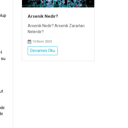
olup
Arsenik Nedir?
Arsenik Nedir? Arsenik Zararları
Nelerdir?
13 Ekim 2023
Devamını Oku
pH
i su
ut
lir.
ir.