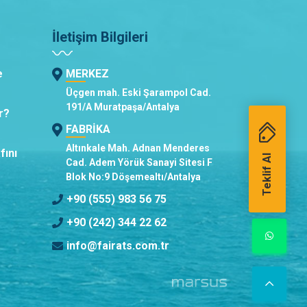
İletişim Bilgileri
e
MERKEZ
Üçgen mah. Eski Şarampol Cad.
191/A Muratpaşa/Antalya
r?
FABRİKA
Altınkale Mah. Adnan Menderes
fını
Teklif Al
Cad. Adem Yörük Sanayi Sitesi F
Blok No:9 Döşemealtı/Antalya
+90 (555) 983 56 75
+90 (242) 344 22 62
info@fairats.com.tr