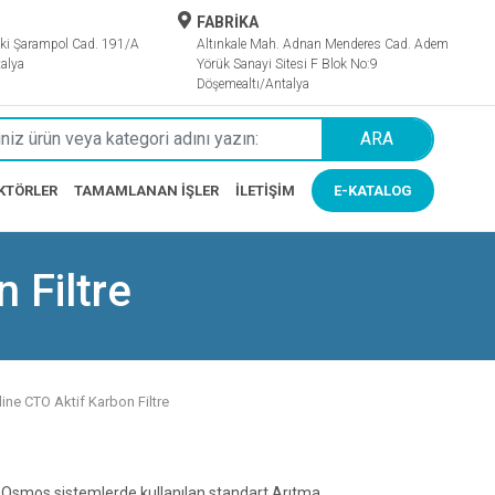
FABRİKA
ki Şarampol Cad. 191/A
Altınkale Mah. Adnan Menderes Cad. Adem
alya
Yörük Sanayi Sitesi F Blok No:9
Döşemealtı/Antalya
ARA
KTÖRLER
TAMAMLANAN İŞLER
İLETIŞIM
E-KATALOG
 Filtre
ine CTO Aktif Karbon Filtre
Osmos sistemlerde kullanılan standart Arıtma