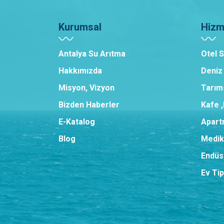
Kurumsal
Hizm
Antalya Su Arıtma
Otel 
Hakkımızda
Deniz
Misyon, Vizyon
Tarım
Bizden Haberler
Kafe 
E-Katalog
Apart
Blog
Medik
Endüst
Ev Tip