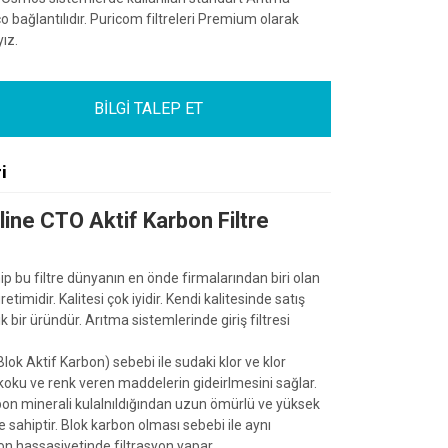
aco bağlantılıdır. Puricom filtreleri Premium olarak
ız.
BİLGİ TALEP ET
i
ine CTO Aktif Karbon Filtre
p bu filtre dünyanın en önde firmalarından biri olan
imidir. Kalitesi çok iyidir. Kendi kalitesinde satış
 bir üründür. Arıtma sistemlerinde giriş filtresi
lok Aktif Karbon) sebebi ile sudaki klor ve klor
a koku ve renk veren maddelerin gideirlmesini sağlar.
bon minerali kulalnıldığından uzun ömürlü ve yüksek
e sahiptir. Blok karbon olması sebebi ile aynı
 hassasiyetinde filtrasyon yapar.