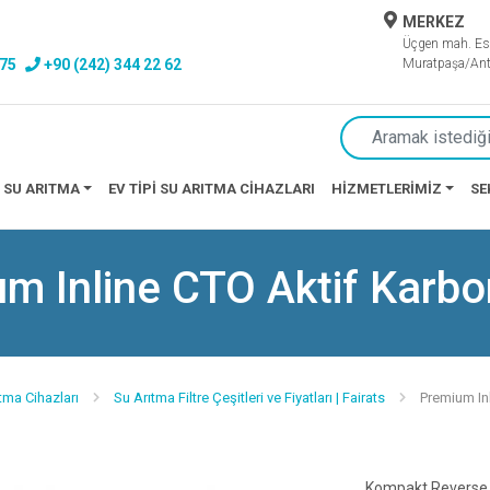
MERKEZ
Üçgen mah. Es
 75
+90 (242) 344 22 62
Muratpaşa/Ant
 SU ARITMA
EV TIPI SU ARITMA CIHAZLARI
HIZMETLERIMIZ
SE
m Inline CTO Aktif Karbon
ıtma Cihazları
Su Arıtma Filtre Çeşitleri ve Fiyatları | Fairats
Premium Inl
Kompakt Reverse 