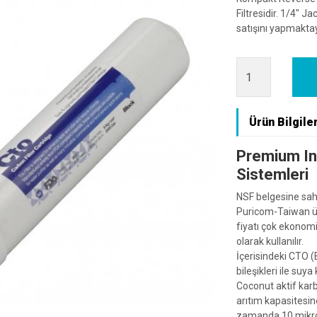
Filtresidir. 1/4" J
satışını yapmaktay
Ürün Bilgiler
Premium Inl
Sistemleri
NSF belgesine sahi
Puricom-Taiwan üret
fiyatı çok ekonomik
olarak kullanılır.
İçerisindeki CTO (B
bileşikleri ile suy
Coconut aktif kar
arıtım kapasitesin
zamanda 10 mikron