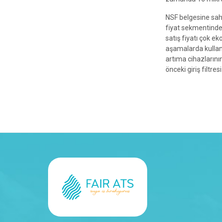
NSF belgesine sahip
fiyat sekmentindeki
satış fiyatı çok e
aşamalarda kullanı
artıma cihazların
önceki giriş filtresi