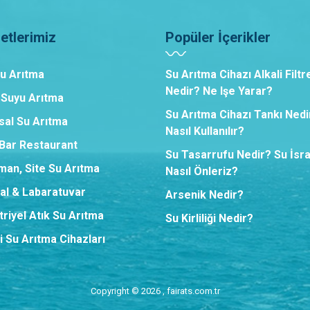
etlerimiz
Popüler İçerikler
Su Arıtma
Su Arıtma Cihazı Alkali Filtr
Nedir? Ne Işe Yarar?
 Suyu Arıtma
Su Arıtma Cihazı Tankı Nedi
sal Su Arıtma
Nasıl Kullanılır?
,Bar Restaurant
Su Tasarrufu Nedir? Su İsra
man, Site Su Arıtma
Nasıl Önleriz?
al & Labaratuvar
Arsenik Nedir?
riyel Atık Su Arıtma
Su Kirliliği Nedir?
i Su Arıtma Cihazları
Copyright © 2026 , fairats.com.tr