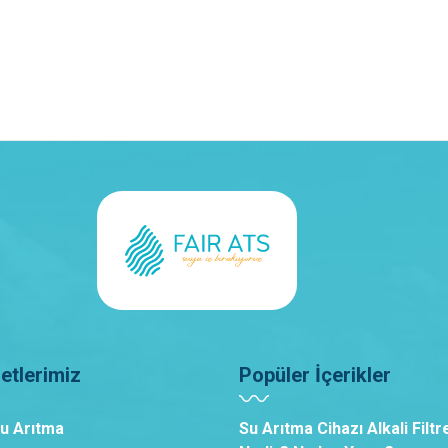
etlerimiz
Popüler İçerikler
Su Arıtma
Su Arıtma Cihazı Alkali Filtr