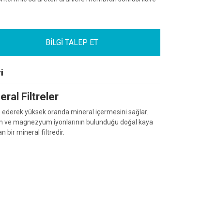
BİLGİ TALEP ET
i
ral Filtreler
e ederek yüksek oranda mineral içermesini sağlar.
um ve magnezyum iyonlarının bulunduğu doğal kaya
n bir mineral filtredir.