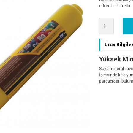
edilen bir filtredir.
Ürün Bilgiler
Yüksek Mine
Suya mineral ilav
İçerisinde kalsiy
parçacıkları buluna