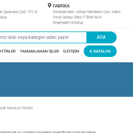
FABRİKA
ki Şarampol Cad. 191/A
Altınkale Mah. Adnan Menderes Cad. Adem
alya
Yörük Sanayi Sitesi F Blok No:9
Döşemealtı/Antalya
ARA
KTÖRLER
TAMAMLANAN İŞLER
İLETIŞIM
E-KATALOG
sek Mineral Filtreler
temi ile su üreten ürünlere membran sonrası ilave