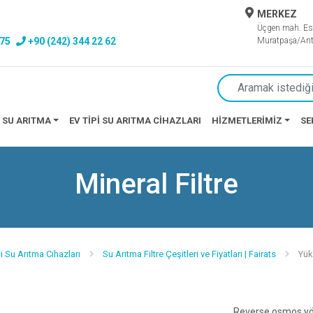
MERKEZ
Üçgen mah. Es
 75
+90 (242) 344 22 62
Muratpaşa/Ant
 SU ARITMA
EV TIPI SU ARITMA CIHAZLARI
HIZMETLERIMIZ
SE
Mineral Filtre
i Su Arıtma Cihazları
Su Arıtma Filtre Çeşitleri ve Fiyatları | Fairats
Yük
Reverse osmos yön