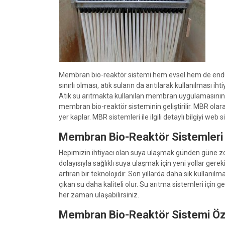
Membran bio-reaktör sistemi hem evsel hem de endüstriy
sınırlı olması, atık suların da arıtılarak kullanılması ih
Atık su arıtmakta kullanılan membran uygulamasının o
membran bio-reaktör sisteminin geliştirilir. MBR olar
yer kaplar. MBR sistemleri ile ilgili detaylı bilgiyi web 
Membran Bio-Reaktör Sistemleri
Hepimizin ihtiyacı olan suya ulaşmak günden güne zorlaş
dolayısıyla sağlıklı suya ulaşmak için yeni yollar ger
artıran bir teknolojidir. Son yıllarda daha sık kullanıl
çıkan su daha kaliteli olur. Su arıtma sistemleri için 
her zaman ulaşabilirsiniz.
Membran Bio-Reaktör Sistemi Öze