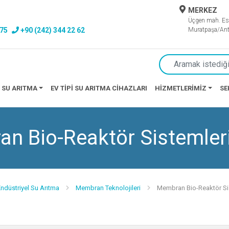
MERKEZ
Üçgen mah. Es
 75
+90 (242) 344 22 62
Muratpaşa/Ant
 SU ARITMA
EV TIPI SU ARITMA CIHAZLARI
HIZMETLERIMIZ
SE
n Bio-Reaktör Sistemler
ndüstriyel Su Arıtma
Membran Teknolojileri
Membran Bio-Reaktör Si