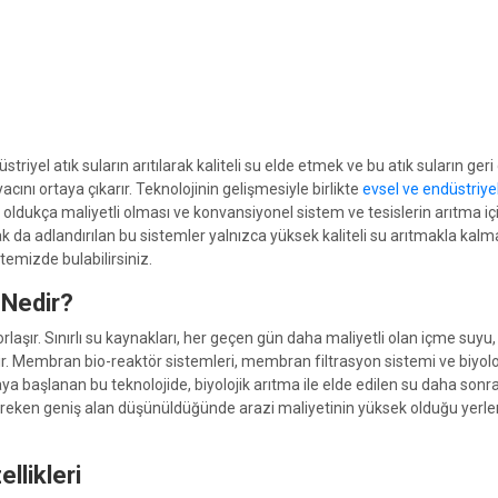
el atık suların arıtılarak kaliteli su elde etmek ve bu atık suların geri
tiyacını ortaya çıkarır. Teknolojinin gelişmesiyle birlikte
evsel ve endüstriyel
ldukça maliyetli olması ve konvansiyonel sistem ve tesislerin arıtma i
ak da adlandırılan bu sistemler yalnızca yüksek kaliteli su arıtmakla ka
sitemizde bulabilirsiniz.
 Nedir?
ır. Sınırlı su kaynakları, her geçen gün daha maliyetli olan içme suyu, atı
ekir. Membran bio-reaktör sistemleri, membran filtrasyon sistemi ve biyolo
maya başlanan bu teknolojide, biyolojik arıtma ile elde edilen su daha sonr
gereken geniş alan düşünüldüğünde arazi maliyetinin yüksek olduğu yerlerde 
llikleri