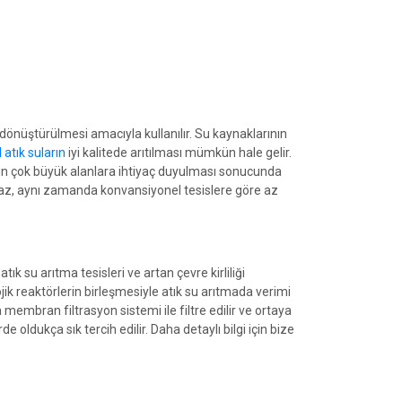
 dönüştürülmesi amacıyla kullanılır. Su kaynaklarının
 atık suların
iyi kalitede arıtılması mümkün hale gelir.
çin çok büyük alanlara ihtiyaç duyulması sonucunda
lmaz, aynı zamanda konvansiyonel tesislere göre az
k su arıtma tesisleri ve artan çevre kirliliği
jik reaktörlerin birleşmesiyle atık su arıtmada verimi
a membran filtrasyon sistemi ile filtre edilir ve ortaya
oldukça sık tercih edilir. Daha detaylı bilgi için bize