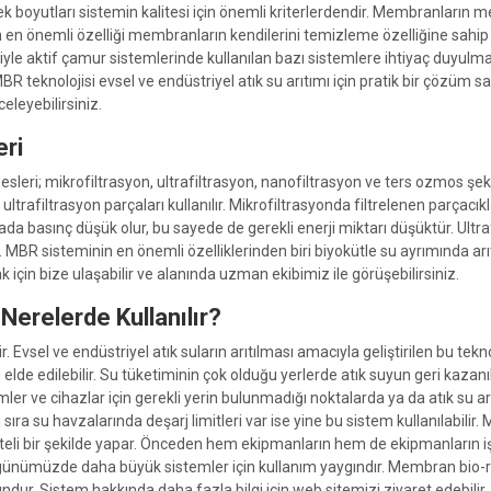
oyutları sistemin kalitesi için önemli kriterlerdendir. Membranların m
n en önemli özelliği membranların kendilerini temizleme özelliğine sahip 
yle aktif çamur sistemlerinde kullanılan bazı sistemlere ihtiyaç duyulmaz
R teknolojisi evsel ve endüstriyel atık su arıtımı için pratik bir çözüm s
celeyebilirsiniz.
eri
sleri; mikrofiltrasyon, ultrafiltrasyon, nanofiltrasyon ve ters ozmos şek
afiltrasyon parçaları kullanılır. Mikrofiltrasyonda filtrelenen parçacıkla
ada basınç düşük olur, bu sayede de gerekli enerji miktarı düşüktür. Ultr
 MBR sisteminin en önemli özelliklerinden biri biyokütle su ayrımında arıt
k için bize ulaşabilir ve alanında uzman ekibimiz ile görüşebilirsiniz.
erelerde Kullanılır?
r. Evsel ve endüstriyel atık suların arıtılması amacıyla geliştirilen bu tekn
yu elde edilebilir. Su tüketiminin çok olduğu yerlerde atık suyun geri kazan
r ve cihazlar için gerekli yerin bulunmadığı noktalarda ya da atık su ar
nı sıra su havzalarında deşarj limitleri var ise yine bu sistem kullanılabi
liteli bir şekilde yapar. Önceden hem ekipmanların hem de ekipmanların i
günümüzde daha büyük sistemler için kullanım yaygındır. Membran bio-reaktö
ur. Sistem hakkında daha fazla bilgi için web sitemizi ziyaret edebilir, 