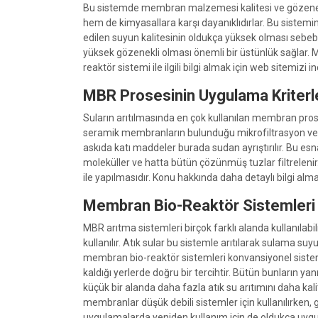
Bu sistemde membran malzemesi kalitesi ve gözenek b
hem de kimyasallara karşı dayanıklıdırlar. Bu sistemi
edilen suyun kalitesinin oldukça yüksek olması sebebi
yüksek gözenekli olması önemli bir üstünlük sağlar. MB
reaktör sistemi ile ilgili bilgi almak için web sitemizi in
MBR Prosesinin Uygulama Kriterl
Suların arıtılmasında en çok kullanılan membran prose
seramik membranların bulunduğu mikrofiltrasyon ve ultr
askıda katı maddeler burada sudan ayrıştırılır. Bu esn
moleküller ve hatta bütün çözünmüş tuzlar filtrelenir.
ile yapılmasıdır. Konu hakkında daha detaylı bilgi alma
Membran Bio-Reaktör Sistemleri N
MBR arıtma sistemleri birçok farklı alanda kullanılabili
kullanılır. Atık sular bu sistemle arıtılarak sulama su
membran bio-reaktör sistemleri konvansiyonel sistemle
kaldığı yerlerde doğru bir tercihtir. Bütün bunların ya
küçük bir alanda daha fazla atık su arıtımını daha ka
membranlar düşük debili sistemler için kullanılırken, 
uygulamalarda yeniden kullanım için de oldukça uygund