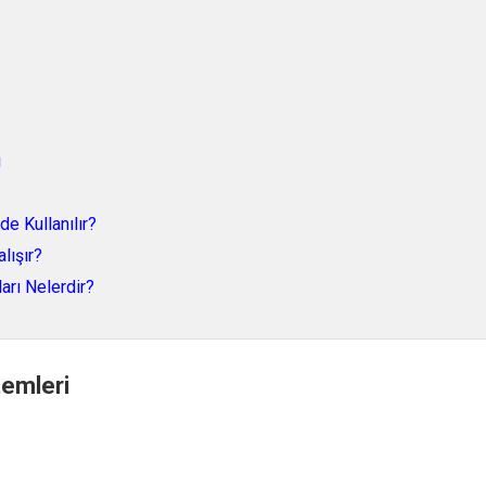
i
e Kullanılır?
lışır?
arı Nelerdir?
emleri