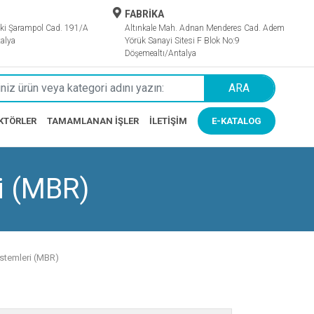
FABRİKA
ki Şarampol Cad. 191/A
Altınkale Mah. Adnan Menderes Cad. Adem
alya
Yörük Sanayi Sitesi F Blok No:9
Döşemealtı/Antalya
ARA
KTÖRLER
TAMAMLANAN İŞLER
İLETIŞIM
E-KATALOG
i (MBR)
stemleri (MBR)