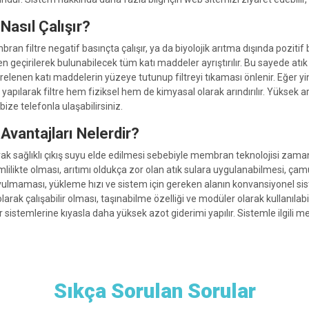
asıl Çalışır?
n filtre negatif basınçta çalışır, ya da biyolojik arıtma dışında pozitif bas
eçirilerek bulunabilecek tüm katı maddeler ayrıştırılır. Bu sayede atık
lenen katı maddelerin yüzeye tutunup filtreyi tıkaması önlenir. Eğer yin
pılarak filtre hem fiziksel hem de kimyasal olarak arındırılır. Yüksek a
ize telefonla ulaşabilirsiniz.
vantajları Nelerdir?
rıtılarak sağlıklı çıkış suyu elde edilmesi sebebiyle membran teknolojisi za
lilikte olması, arıtımı oldukça zor olan atık sulara uygulanabilmesi, çam
yulmaması, yükleme hızı ve sistem için gereken alanın konvansiyonel si
rak çalışabilir olması, taşınabilme özelliği ve modüler olarak kullanılabil
 sistemlerine kıyasla daha yüksek azot giderimi yapılır. Sistemle ilgili me
Sıkça Sorulan Sorular