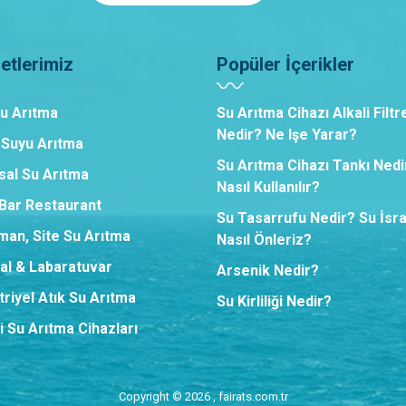
etlerimiz
Popüler İçerikler
Su Arıtma
Su Arıtma Cihazı Alkali Filtr
Nedir? Ne Işe Yarar?
 Suyu Arıtma
Su Arıtma Cihazı Tankı Nedi
sal Su Arıtma
Nasıl Kullanılır?
,Bar Restaurant
Su Tasarrufu Nedir? Su İsra
man, Site Su Arıtma
Nasıl Önleriz?
al & Labaratuvar
Arsenik Nedir?
riyel Atık Su Arıtma
Su Kirliliği Nedir?
i Su Arıtma Cihazları
Copyright © 2026 , fairats.com.tr