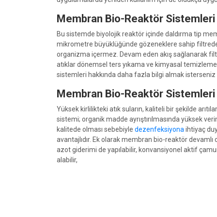
Membran Bio-Reaktör Sistemleri N
Bu sistemde biyolojik reaktör içinde daldırma tip membra
mikrometre büyüklüğünde gözeneklere sahip filtreden g
organizma içermez. Devam eden akış sağlanarak filtre
atıklar dönemsel ters yıkama ve kimyasal temizleme ya
sistemleri hakkında daha fazla bilgi almak isterseniz b
Membran Bio-Reaktör Sistemleri A
Yüksek kirlilikteki atık suların, kaliteli bir şekilde a
sistemi; organik madde ayrıştırılmasında yüksek verim
kalitede olması sebebiyle
dezenfeksiyona
ihtiyaç du
avantajlıdır. Ek olarak membran bio-reaktör devamlı ola
azot giderimi de yapılabilir, konvansiyonel aktif çamur
alabilir,