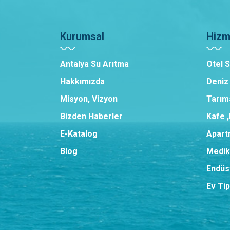
Kurumsal
Hizm
Antalya Su Arıtma
Otel 
Hakkımızda
Deniz
Misyon, Vizyon
Tarım
Bizden Haberler
Kafe 
E-Katalog
Apart
Blog
Medik
Endüst
Ev Tip