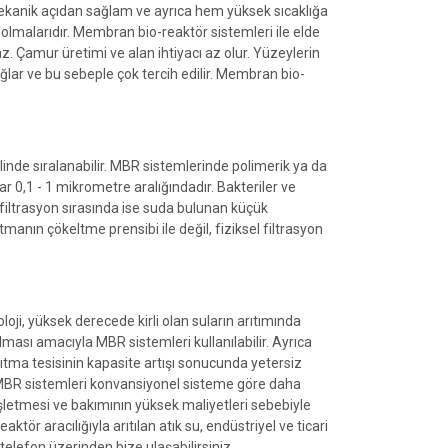
ekanik açıdan sağlam ve ayrıca hem yüksek sıcaklığa
olmalarıdır. Membran bio-reaktör sistemleri ile elde
. Çamur üretimi ve alan ihtiyacı az olur. Yüzeylerin
ağlar ve bu sebeple çok tercih edilir. Membran bio-
linde sıralanabilir. MBR sistemlerinde polimerik ya da
r 0,1 - 1 mikrometre aralığındadır. Bakteriler ve
afiltrasyon sırasında ise suda bulunan küçük
manın çökeltme prensibi ile değil, fiziksel filtrasyon
oloji, yüksek derecede kirli olan suların arıtımında
ılması amacıyla MBR sistemleri kullanılabilir. Ayrıca
ıtma tesisinin kapasite artışı sonucunda yetersiz
lir. MBR sistemleri konvansiyonel sisteme göre daha
şletmesi ve bakımının yüksek maliyetleri sebebiyle
r aracılığıyla arıtılan atık su, endüstriyel ve ticari
telefon üzerinden bize ulaşabilirsiniz.