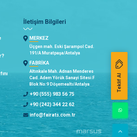
İletişim Bilgileri
e
MERKEZ
Üçgen mah. Eski Şarampol Cad.
191/A Muratpaşa/Antalya
r?
FABRİKA
Altınkale Mah. Adnan Menderes
fını
Teklif Al
Cad. Adem Yörük Sanayi Sitesi F
Blok No:9 Döşemealtı/Antalya
+90 (555) 983 56 75
+90 (242) 344 22 62
info@fairats.com.tr