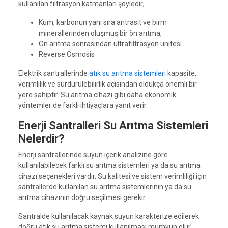
kullanılan filtrasyon katmanları şöyledir;
Kum, karbonun yanı sıra antrasit ve birm
minerallerinden oluşmuş bir ön arıtma,
Ön arıtma sonrasından ultrafiltrasyon ünitesi
Reverse Osmosis
Elektrik santrallerinde
atık su arıtma sistemleri
kapasite,
verimlilik ve sürdürülebilirlik açısından oldukça önemli bir
yere sahiptir. Su arıtma cihazı gibi daha ekonomik
yöntemler de farklı ihtiyaçlara yanıt verir.
Enerji Santralleri Su Arıtma Sistemleri
Nelerdir?
Enerji santrallerinde suyun içerik analizine göre
kullanılabilecek farklı su arıtma sistemleri ya da su arıtma
cihazı seçenekleri vardır. Su kalitesi ve sistem verimliliği için
santrallerde kullanılan su arıtma sistemlerinin ya da su
arıtma cihazının doğru seçilmesi gerekir.
Santralde kullanılacak kaynak suyun karakterize edilerek
doğru atık su arıtma sistemi kullanılması mümkün olur.