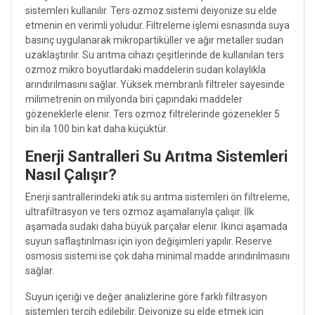
sistemleri kullanılır. Ters ozmoz sistemi deiyonize su elde
etmenin en verimli yoludur. Filtreleme işlemi esnasında suya
basınç uygulanarak mikropartiküller ve ağır metaller sudan
uzaklaştırılır. Su arıtma cihazı çeşitlerinde de kullanılan ters
ozmoz mikro boyutlardaki maddelerin sudan kolaylıkla
arındırılmasını sağlar. Yüksek membranlı filtreler sayesinde
milimetrenin on milyonda biri çapındaki maddeler
gözeneklerle elenir. Ters ozmoz filtrelerinde gözenekler 5
bin ila 100 bin kat daha küçüktür.
Enerji Santralleri Su Arıtma Sistemleri
Nasıl Çalışır?
Enerji santrallerindeki atık su arıtma sistemleri ön filtreleme,
ultrafiltrasyon ve ters ozmoz aşamalarıyla çalışır. İlk
aşamada sudaki daha büyük parçalar elenir. İkinci aşamada
suyun saflaştırılması için iyon değişimleri yapılır. Reserve
osmosis sistemi ise çok daha minimal madde arındırılmasını
sağlar.
Suyun içeriği ve değer analizlerine göre farklı filtrasyon
sistemleri tercih edilebilir. Deiyonize su elde etmek için