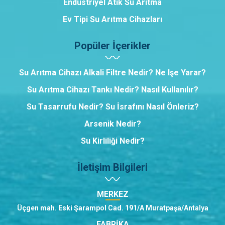
Endüstriyel Atık Su Arıtma
Ev Tipi Su Arıtma Cihazları
Popüler İçerikler
Su Arıtma Cihazı Alkali Filtre Nedir? Ne Işe Yarar?
Su Arıtma Cihazı Tankı Nedir? Nasıl Kullanılır?
Su Tasarrufu Nedir? Su İsrafını Nasıl Önleriz?
Arsenik Nedir?
Su Kirliliği Nedir?
İletişim Bilgileri
MERKEZ
Üçgen mah. Eski Şarampol Cad. 191/A Muratpaşa/Antalya
FABRİKA