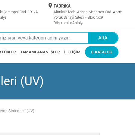
FABRİKA
ki Şarampol Cad. 191/A
Altınkale Mah. Adnan Menderes Cad. Adem
alya
Yörük Sanayi Sitesi F Blok No:9
Döşemealtı/Antalya
ARA
KTÖRLER
TAMAMLANAN İŞLER
İLETIŞIM
E-KATALOG
leri (UV)
iyon Sistemleri (UV)