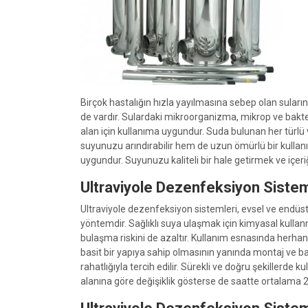
Birçok hastalığın hızla yayılmasına sebep olan sular
de vardır. Sulardaki mikroorganizma, mikrop ve bakter
alan için kullanıma uygundur. Suda bulunan her türlü
suyunuzu arındırabilir hem de uzun ömürlü bir kullanım
uygundur. Suyunuzu kaliteli bir hale getirmek ve içer
Ultraviyole Dezenfeksiyon Sistem
Ultraviyole dezenfeksiyon sistemleri, evsel ve endüs
yöntemdir. Sağlıklı suya ulaşmak için kimyasal kullanm
bulaşma riskini de azaltır. Kullanım esnasında herhan
basit bir yapıya sahip olmasının yanında montaj ve ba
rahatlığıyla tercih edilir. Sürekli ve doğru şekillerde
alanına göre değişiklik gösterse de saatte ortalama 