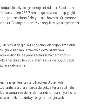
ğal ultraviyole ışık enerjisini kullanır. Bu sistem
afından verilen 253.7 nm dalga boyuna sahip güçlü
i mikroorganizmaların DNA yapısını bozarak üreyemez
rındırır. Bu sayede temiz ve sağlıklı suya ulaşmamızı
, virüs mikrop gibi hızlı çoğalabilen organizmaların
mak için kullanılan Ultraviyole dezenfeksiyon
ekleştirir. Bu sayede sağlıklı suya herhangi bir
kça tercih edilen bu sistem ile siz de büyük çaplı
i arayabilirsiniz.
erme işlemleri için tercih edilen Ultraviyole
zi arıtma gibi alanlarda da çokça tercih edilir. Bu
adde, mangan ve demirden arındırılmasının yanı sıra
 Sistem hakkında detaylı bilgi almak için web