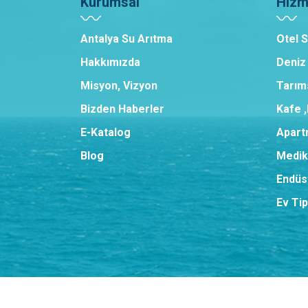
Kurumsal
Hizm
Antalya Su Arıtma
Otel 
Hakkımızda
Deniz
Misyon, Vizyon
Tarım
Bizden Haberler
Kafe 
E-Katalog
Apart
Blog
Medik
Endüst
Ev Tip