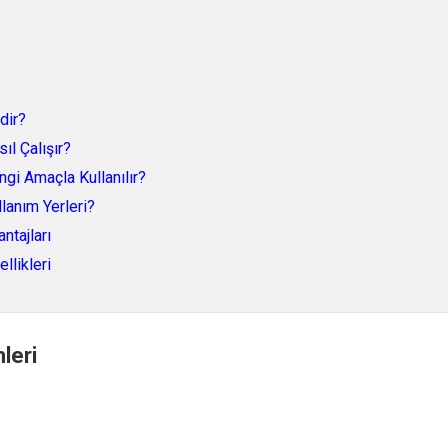
dir?
ıl Çalışır?
gi Amaçla Kullanılır?
lanım Yerleri?
ntajları
llikleri
leri