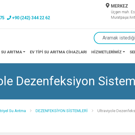
MERKEZ
Üçgen mah. Es
 75
+90 (242) 344 22 62
Muratpaşa/Ant
 SU ARITMA
EV TIPI SU ARITMA CIHAZLARI
HIZMETLERIMIZ
SE
ole Dezenfeksiyon Sistem
riyel Su Arıtma
DEZENFEKSİYON SİSTEMLERİ
Ultraviyole Dezenfeks