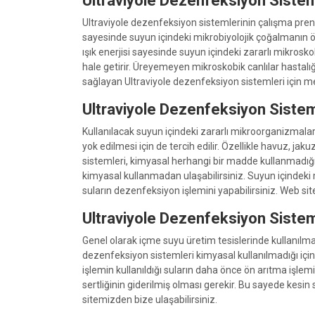
Ultraviyole Dezenfeksiyon Sisteml
Ultraviyole dezenfeksiyon sistemlerinin çalışma prensi
sayesinde suyun içindeki mikrobiyolojik çoğalmanın 
ışık enerjisi sayesinde suyun içindeki zararlı mikros
hale getirir. Üreyemeyen mikroskobik canlılar hastal
sağlayan Ultraviyole dezenfeksiyon sistemleri için mer
Ultraviyole Dezenfeksiyon Sisteml
Kullanılacak suyun içindeki zararlı mikroorganizmaları
yok edilmesi için de tercih edilir. Özellikle havuz, ja
sistemleri, kimyasal herhangi bir madde kullanmadığı 
kimyasal kullanmadan ulaşabilirsiniz. Suyun içindeki 
suların dezenfeksiyon işlemini yapabilirsiniz. Web sit
Ultraviyole Dezenfeksiyon Sisteml
Genel olarak içme suyu üretim tesislerinde kullanılmaya
dezenfeksiyon sistemleri kimyasal kullanılmadığı için 
işlemin kullanıldığı suların daha önce ön arıtma işle
sertliğinin giderilmiş olması gerekir. Bu sayede kesin 
sitemizden bize ulaşabilirsiniz.