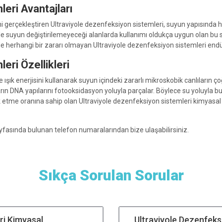
eri Avantajları
gerçekleştiren Ultraviyole dezenfeksiyon sistemleri, suyun yapısında her
ikle suyun değiştirilemeyeceği alanlarda kullanımı oldukça uygun olan bu 
 herhangi bir zararı olmayan Ultraviyole dezenfeksiyon sistemleri endüst
eri Özellikleri
e ışık enerjisini kullanarak suyun içindeki zararlı mikroskobik canlıların
rın DNA yapılarını fotooksidasyon yoluyla parçalar. Böylece su yoluyla bu
yok etme oranına sahip olan Ultraviyole dezenfeksiyon sistemleri kimyasa
fasında bulunan telefon numaralarından bize ulaşabilirsiniz.
Sıkça Sorulan Sorular
ri Kimyasal
Ultraviyole Dezenfek