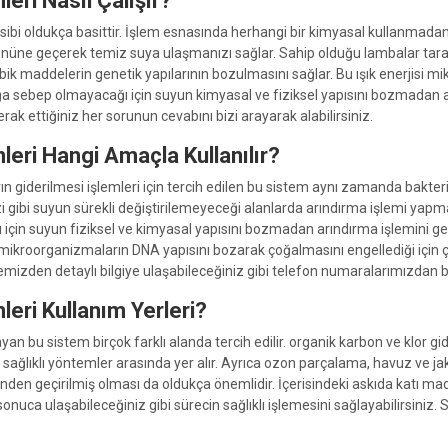
eri Nasıl Çalışır?
bi oldukça basittir. İşlem esnasında herhangi bir kimyasal kullanmadan do
önüne geçerek temiz suya ulaşmanızı sağlar. Sahip olduğu lambalar tar
kobik maddelerin genetik yapılarının bozulmasını sağlar. Bu ışık enerjis
ığa sebep olmayacağı için suyun kimyasal ve fiziksel yapısını bozmadan a
ak ettiğiniz her sorunun cevabını bizi arayarak alabilirsiniz.
eri Hangi Amaçla Kullanılır?
n giderilmesi işlemleri için tercih edilen bu sistem aynı zamanda bakteri
kuzi gibi suyun sürekli değiştirilemeyeceği alanlarda arındırma işlemi yap
için suyun fiziksel ve kimyasal yapısını bozmadan arındırma işlemini gerç
mikroorganizmaların DNA yapısını bozarak çoğalmasını engellediği için ço
emizden detaylı bilgiye ulaşabileceğiniz gibi telefon numaralarımızdan biz
eri Kullanım Yerleri?
n bu sistem birçok farklı alanda tercih edilir. organik karbon ve klor gid
sağlıklı yöntemler arasında yer alır. Ayrıca ozon parçalama, havuz ve jaku
minden geçirilmiş olması da oldukça önemlidir. İçerisindeki askıda katı m
sonuca ulaşabileceğiniz gibi sürecin sağlıklı işlemesini sağlayabilirsiniz.