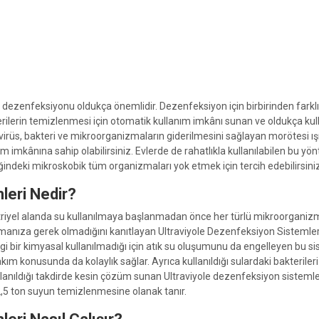
ın dezenfeksiyonu oldukça önemlidir. Dezenfeksiyon için birbirinden far
ilerin temizlenmesi için otomatik kullanım imkânı sunan ve oldukça kulla
 virüs, bakteri ve mikroorganizmaların giderilmesini sağlayan morötesi
 imkânına sahip olabilirsiniz. Evlerde de rahatlıkla kullanılabilen bu yö
iğindeki mikroskobik tüm organizmaları yok etmek için tercih edebilirsiniz
leri Nedir?
triyel alanda su kullanılmaya başlanmadan önce her türlü mikroorganizma
anıza gerek olmadığını kanıtlayan Ultraviyole Dezenfeksiyon Sistemleri, s
gi bir kimyasal kullanılmadığı için atık su oluşumunu da engelleyen bu s
kım konusunda da kolaylık sağlar. Ayrıca kullanıldığı sulardaki bakterile
 kullanıldığı takdirde kesin çözüm sunan Ultraviyole dezenfeksiyon sistemler
2,5 ton suyun temizlenmesine olanak tanır.