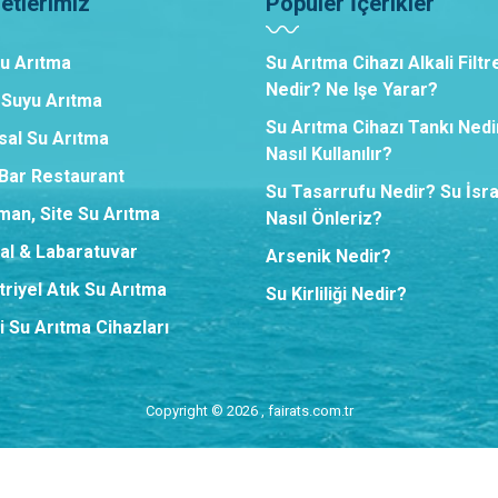
etlerimiz
Popüler İçerikler
Su Arıtma
Su Arıtma Cihazı Alkali Filtr
Nedir? Ne Işe Yarar?
 Suyu Arıtma
Su Arıtma Cihazı Tankı Nedi
sal Su Arıtma
Nasıl Kullanılır?
,Bar Restaurant
Su Tasarrufu Nedir? Su İsra
man, Site Su Arıtma
Nasıl Önleriz?
al & Labaratuvar
Arsenik Nedir?
riyel Atık Su Arıtma
Su Kirliliği Nedir?
i Su Arıtma Cihazları
Copyright © 2026 , fairats.com.tr