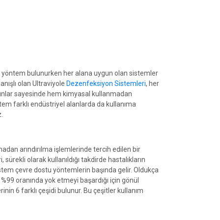
klı yöntem bulunurken her alana uygun olan sistemler
nışlı olan Ultraviyole
Dezenfeksiyon Sistemleri
, her
 ışınlar sayesinde hem kimyasal kullanmadan
ntem farklı endüstriyel alanlarda da kullanıma
.
dan arındırılma işlemlerinde tercih edilen bir
ürekli olarak kullanıldığı takdirde hastalıkların
istem çevre dostu yöntemlerin başında gelir. Oldukça
ri %99 oranında yok etmeyi başardığı için gönül
inin 6 farklı çeşidi bulunur. Bu çeşitler kullanım