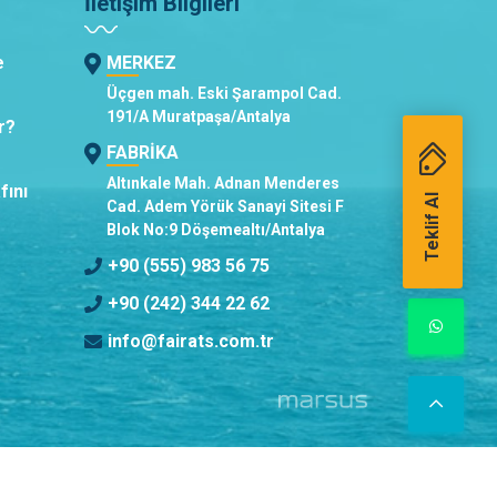
İletişim Bilgileri
e
MERKEZ
Üçgen mah. Eski Şarampol Cad.
191/A Muratpaşa/Antalya
r?
FABRİKA
Altınkale Mah. Adnan Menderes
fını
Teklif Al
Cad. Adem Yörük Sanayi Sitesi F
Blok No:9 Döşemealtı/Antalya
+90 (555) 983 56 75
+90 (242) 344 22 62
info@fairats.com.tr