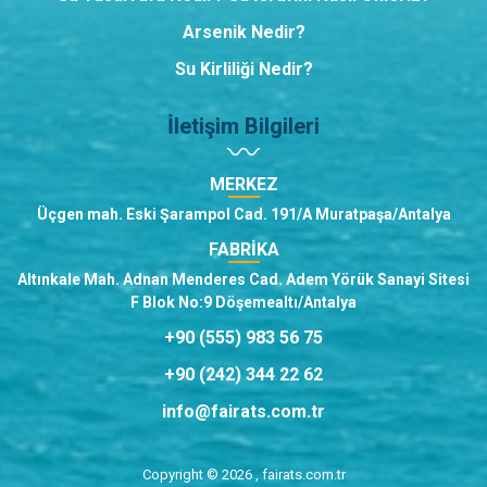
Arsenik Nedir?
Su Kirliliği Nedir?
İletişim Bilgileri
MERKEZ
Üçgen mah. Eski Şarampol Cad. 191/A Muratpaşa/Antalya
FABRİKA
Altınkale Mah. Adnan Menderes Cad. Adem Yörük Sanayi Sitesi
F Blok No:9 Döşemealtı/Antalya
+90 (555) 983 56 75
+90 (242) 344 22 62
info@fairats.com.tr
Copyright © 2026 , fairats.com.tr