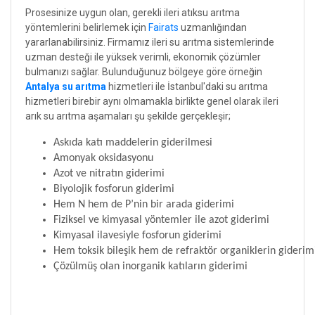
Prosesinize uygun olan, gerekli ileri atıksu arıtma
yöntemlerini belirlemek için
Fairats
uzmanlığından
yararlanabilirsiniz. Firmamız ileri su arıtma sistemlerinde
uzman desteği ile yüksek verimli, ekonomik çözümler
bulmanızı sağlar. Bulunduğunuz bölgeye göre örneğin
Antalya su arıtma
hizmetleri ile İstanbul'daki su arıtma
hizmetleri birebir aynı olmamakla birlikte genel olarak ileri
arık su arıtma aşamaları şu şekilde gerçekleşir;
Askıda katı maddelerin giderilmesi
Amonyak oksidasyonu
Azot ve nitratın giderimi
Biyolojik fosforun giderimi
Hem N hem de P’nin bir arada giderimi
Fiziksel ve kimyasal yöntemler ile azot giderimi
Kimyasal ilavesiyle fosforun giderimi
Hem toksik bileşik hem de refraktör organiklerin giderim
Çözülmüş olan inorganik katıların giderimi